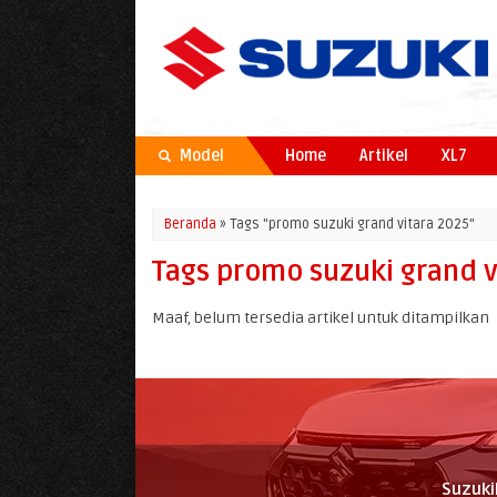
Model
Home
Artikel
XL7
Beranda
»
Tags "promo suzuki grand vitara 2025"
Tags promo suzuki grand v
Maaf, belum tersedia artikel untuk ditampilkan
Suzuki