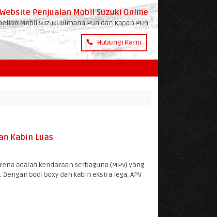
Website Penjualan Mobil Suzuki Online
lian Mobil Suzuki Dimana Pun dan Kapan Pun
Hubungi Kami
an Kabin Luas
 Arena adalah kendaraan serbaguna (MPV) yang
engan bodi boxy dan kabin ekstra lega, APV