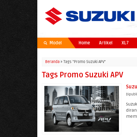
Model
Home
Artikel
XL7
Beranda
»
Tags "Promo Suzuki APV"
Tags Promo Suzuki APV
Suzu
Dipubl
Suzuk
diran
memb