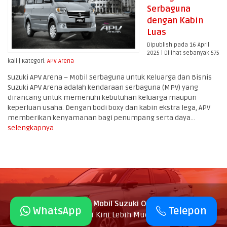
Serbaguna
dengan Kabin
Luas
Dipublish pada 16 April
2025 | Dilihat sebanyak 575
kali | Kategori:
APV Arena
Suzuki APV Arena – Mobil Serbaguna untuk Keluarga dan Bisnis
Suzuki APV Arena adalah kendaraan serbaguna (MPV) yang
dirancang untuk memenuhi kebutuhan keluarga maupun
keperluan usaha. Dengan bodi boxy dan kabin ekstra lega, APV
memberikan kenyamanan bagi penumpang serta daya...
selengkapnya
SuzukiPedia Dealer Mobil Suzuki Online
- Beli Mobil
WhatsApp
Telepon
Suzuki Kini Lebih Mudah