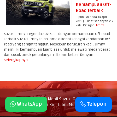
Kemampuan Off-
Road Terbaik
Dipublish pada 14 April
2025 | Dilihat sebanyak 417
kali | Kategori:
Jimny
Suzuki Jimny: Legenda SUV Kecil dengan Kemampuan Off-Road
Terbaik Suzuki Jimny telah lama dikenal sebagai kendaraan off-
road yang sangat tangguh. Meskipun berukuran kecil, Jimny
memiliki kemampuan luar biasa untuk melewati medan berat
dan cocok untuk petualangan di alam bebas. Dengan...
selengkapnya
SuzukiPedia Dealer Mobil Suzuki Online
- Beli Mobil
WhatsApp
Telepon
Suzuki Kini Lebih Mudah