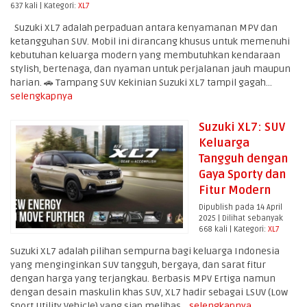
637 kali | Kategori:
XL7
Suzuki XL7 adalah perpaduan antara kenyamanan MPV dan
ketangguhan SUV. Mobil ini dirancang khusus untuk memenuhi
kebutuhan keluarga modern yang membutuhkan kendaraan
stylish, bertenaga, dan nyaman untuk perjalanan jauh maupun
harian. 🚗 Tampang SUV Kekinian Suzuki XL7 tampil gagah...
selengkapnya
Suzuki XL7: SUV
Keluarga
Tangguh dengan
Gaya Sporty dan
Fitur Modern
Dipublish pada 14 April
2025 | Dilihat sebanyak
668 kali | Kategori:
XL7
Suzuki XL7 adalah pilihan sempurna bagi keluarga Indonesia
yang menginginkan SUV tangguh, bergaya, dan sarat fitur
dengan harga yang terjangkau. Berbasis MPV Ertiga namun
dengan desain maskulin khas SUV, XL7 hadir sebagai LSUV (Low
Sport Utility Vehicle) yang siap melibas...
selengkapnya